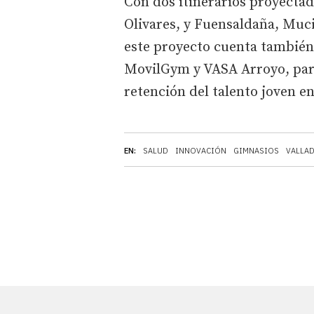
Con dos itinerarios proyectad
Olivares, y Fuensaldaña, Muci
este proyecto cuenta también 
MovilGym y VASA Arroyo, para 
retención del talento joven en
EN:
SALUD
INNOVACIÓN
GIMNASIOS
VALLA