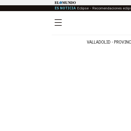
ES NOTICIA
Eclipse
Recomendaciones eclip
Menú
VALLADOLID
PROVINC