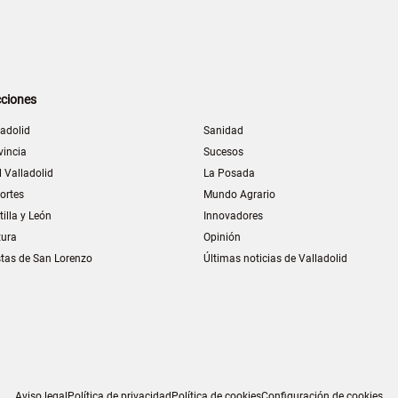
ciones
ladolid
Sanidad
vincia
Sucesos
l Valladolid
La Posada
ortes
Mundo Agrario
tilla y León
Innovadores
tura
Opinión
stas de San Lorenzo
Últimas noticias de Valladolid
Aviso legal
Política de privacidad
Política de cookies
Configuración de cookies