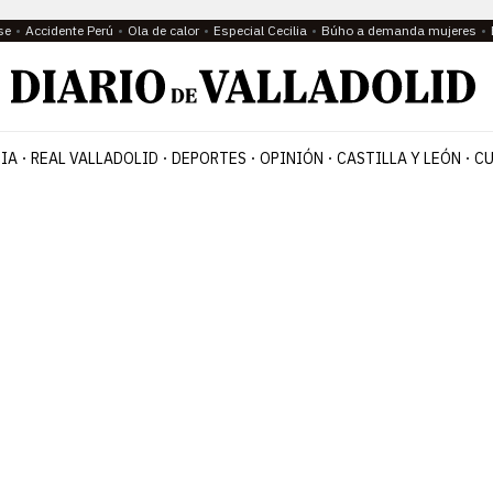
se
Accidente Perú
Ola de calor
Especial Cecilia
Búho a demanda mujeres
IA
REAL VALLADOLID
DEPORTES
OPINIÓN
CASTILLA Y LEÓN
CU