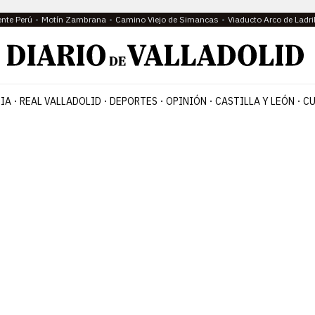
ente Perú
Motín Zambrana
Camino Viejo de Simancas
Viaducto Arco de Ladri
IA
REAL VALLADOLID
DEPORTES
OPINIÓN
CASTILLA Y LEÓN
CU