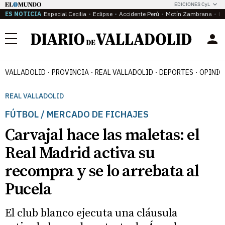
EDICIONES CyL
ES NOTICIA
Especial Cecilia
Eclipse
Accidente Perú
Motín Zambrana
Ca
Menú
VALLADOLID
PROVINCIA
REAL VALLADOLID
DEPORTES
OPINIÓ
REAL VALLADOLID
FÚTBOL / MERCADO DE FICHAJES
Carvajal hace las maletas: el
Real Madrid activa su
recompra y se lo arrebata al
Pucela
El club blanco ejecuta una cláusula