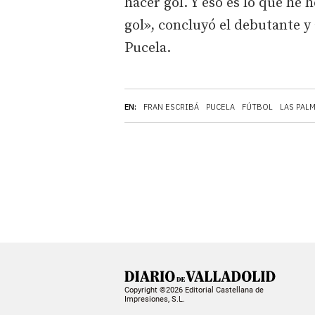
hacer gol. Y eso es lo que he h
gol», concluyó el debutante y 
Pucela.
EN:
FRAN ESCRIBÁ
PUCELA
FÚTBOL
LAS PAL
Copyright ©2026 Editorial Castellana de
Impresiones, S.L.