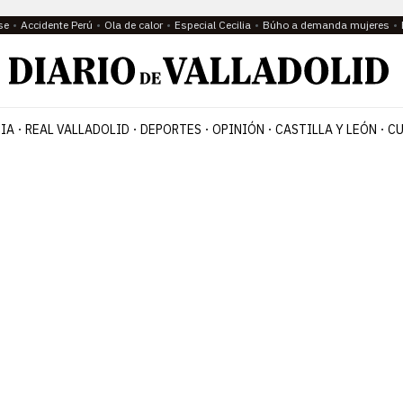
se
Accidente Perú
Ola de calor
Especial Cecilia
Búho a demanda mujeres
IA
REAL VALLADOLID
DEPORTES
OPINIÓN
CASTILLA Y LEÓN
CU