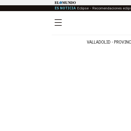
ES NOTICIA
Eclipse
Recomendaciones eclip
Menú
VALLADOLID
PROVINC