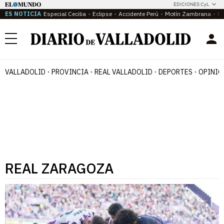
EDICIONES CyL
ES NOTICIA
Especial Cecilia
Eclipse
Accidente Perú
Motín Zambrana
Ca
Menú
VALLADOLID
PROVINCIA
REAL VALLADOLID
DEPORTES
OPINIÓ
REAL ZARAGOZA