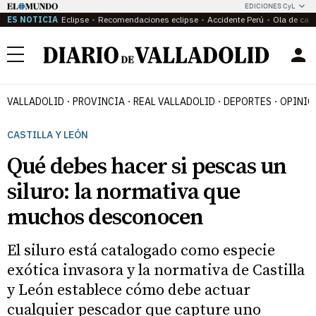
EDICIONES CyL
ES NOTICIA
Eclipse
Recomendaciones eclipse
Accidente Perú
Ola de calo
Menú
VALLADOLID
PROVINCIA
REAL VALLADOLID
DEPORTES
OPINIÓ
CASTILLA Y LEÓN
Qué debes hacer si pescas un
siluro: la normativa que
muchos desconocen
El siluro está catalogado como especie
exótica invasora y la normativa de Castilla
y León establece cómo debe actuar
cualquier pescador que capture uno