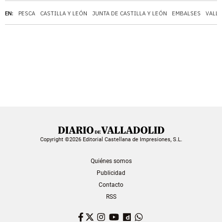
EN:
PESCA
CASTILLA Y LEÓN
JUNTA DE CASTILLA Y LEÓN
EMBALSES
VALL
Copyright ©2026 Editorial Castellana de Impresiones, S.L.
Quiénes somos
Publicidad
Contacto
RSS
Facebook
Twitter
Instagram
YouTube
Dailymotion
WhatsApp