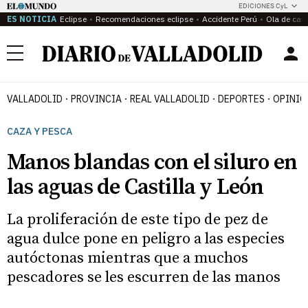
EDICIONES CyL
ES NOTICIA
Eclipse
Recomendaciones eclipse
Accidente Perú
Ola de calo
Menú
VALLADOLID
PROVINCIA
REAL VALLADOLID
DEPORTES
OPINIÓ
CAZA Y PESCA
Manos blandas con el siluro en
las aguas de Castilla y León
La proliferación de este tipo de pez de
agua dulce pone en peligro a las especies
autóctonas mientras que a muchos
pescadores se les escurren de las manos