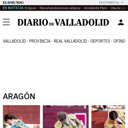
EDICIONES CyL
ES NOTICIA
Eclipse
Recomendaciones eclipse
Accidente Perú
Ola de calo
Menú
VALLADOLID
PROVINCIA
REAL VALLADOLID
DEPORTES
OPINIÓ
ARAGÓN