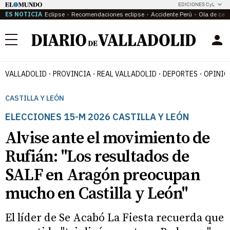
EDICIONES CyL
ES NOTICIA
Eclipse
Recomendaciones eclipse
Accidente Perú
Ola de calo
Menú
VALLADOLID
PROVINCIA
REAL VALLADOLID
DEPORTES
OPINIÓ
CASTILLA Y LEÓN
ELECCIONES 15-M 2026 CASTILLA Y LEÓN
Alvise ante el movimiento de
Rufián: "Los resultados de
SALF en Aragón preocupan
mucho en Castilla y León"
El líder de Se Acabó La Fiesta recuerda que