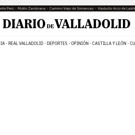
ente Perú
Motín Zambrana
Camino Viejo de Simancas
Viaducto Arco de Ladri
IA
REAL VALLADOLID
DEPORTES
OPINIÓN
CASTILLA Y LEÓN
CU