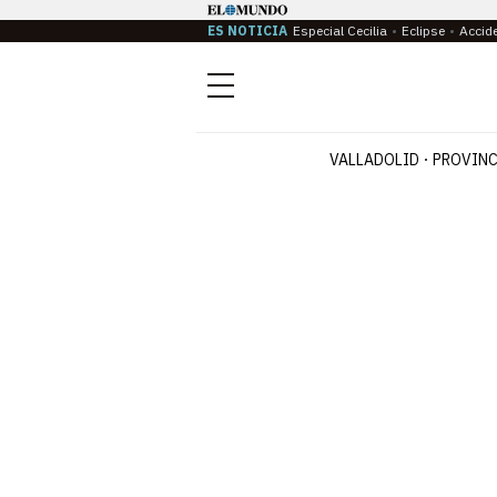
ES NOTICIA
Especial Cecilia
Eclipse
Accid
Menú
VALLADOLID
PROVINC