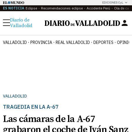
EDICIONES CyL
ES NOTICIA
Eclipse
Recomendaciones eclipse
Accidente Perú
Ola de calo
Diario de
Menú
Valladolid
VALLADOLID
PROVINCIA
REAL VALLADOLID
DEPORTES
OPINIÓ
VALLADOLID
TRAGEDIA EN LA A-67
Las cámaras de la A-67
grabaron el coche de Iván Sanz