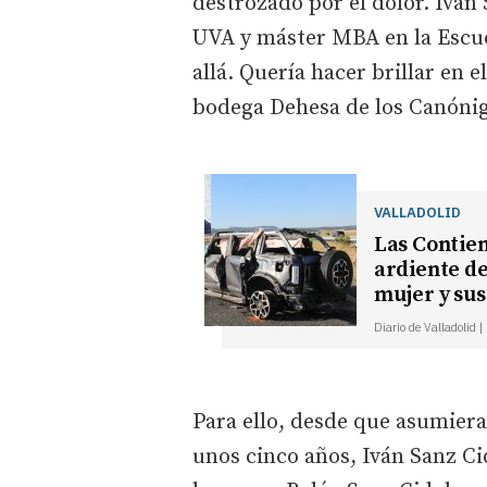
destrozado por el dolor. Iván 
UVA y máster MBA en la Escue
allá. Quería hacer brillar en e
bodega Dehesa de los Canónig
VALLADOLID
Las Contien
ardiente de
mujer y sus
Diario de Valladolid 
Para ello, desde que asumiera
unos cinco años, Iván Sanz C