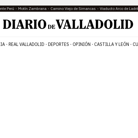
ente Perú
Motín Zambrana
Camino Viejo de Simancas
Viaducto Arco de Ladri
IA
REAL VALLADOLID
DEPORTES
OPINIÓN
CASTILLA Y LEÓN
CU