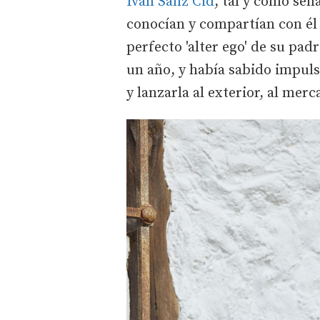
Iván Sanz Cid
, tal y como señ
conocían y compartían con él s
perfecto 'alter ego' de su pad
un año, y había sabido impul
y lanzarla al exterior, al mer