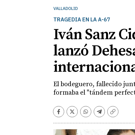
VALLADOLID
TRAGEDIA EN LA A-67
Iván Sanz Ci
lanzó Dehes
internacion
El bodeguero, fallecido junt
formaba el "tándem perfect
Facebook
Twitter
Whatsapp
Telegram
Copiar
enlace