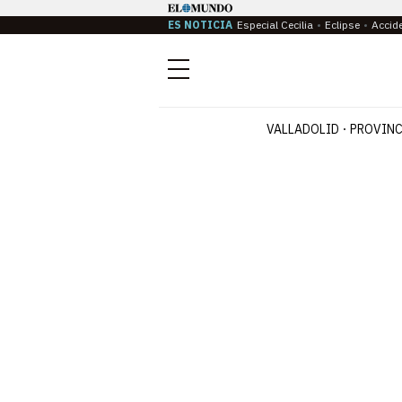
ES NOTICIA
Especial Cecilia
Eclipse
Accid
Menú
VALLADOLID
PROVINC