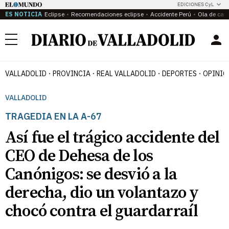
EDICIONES CyL
ES NOTICIA
Eclipse
Recomendaciones eclipse
Accidente Perú
Ola de calo
Menú
VALLADOLID
PROVINCIA
REAL VALLADOLID
DEPORTES
OPINIÓ
VALLADOLID
TRAGEDIA EN LA A-67
Así fue el trágico accidente del
CEO de Dehesa de los
Canónigos: se desvió a la
derecha, dio un volantazo y
chocó contra el guardarraíl