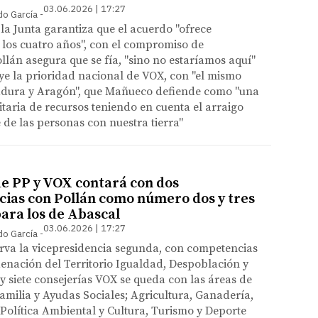
03.06.2026 | 17:27
do García
 la Junta garantiza que el acuerdo "ofrece
 los cuatro años", con el compromiso de
llán asegura que se fía, "sino no estaríamos aquí"
ye la prioridad nacional de VOX, con "el mismo
adura y Aragón", que Mañueco defiende como "una
itaria de recursos teniendo en cuenta el arraigo
e de las personas con nuestra tierra"
de PP y VOX contará con dos
cias con Pollán como número dos y tres
para los de Abascal
03.06.2026 | 17:27
do García
rva la vicepresidencia segunda, con competencias
enación del Territorio Igualdad, Despoblación y
 y siete consejerías VOX se queda con las áreas de
amilia y Ayudas Sociales; Agricultura, Ganadería,
Política Ambiental y Cultura, Turismo y Deporte