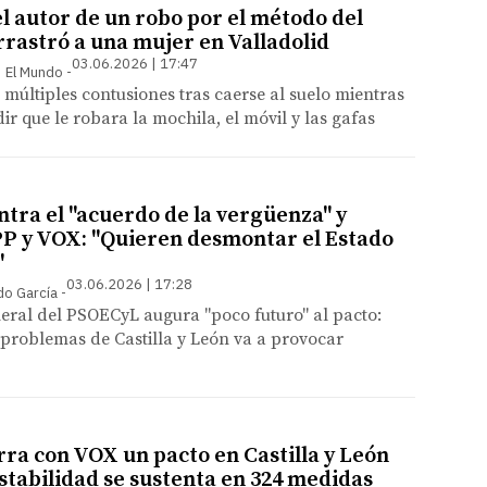
l autor de un robo por el método del
rrastró a una mujer en Valladolid
03.06.2026 | 17:47
 | El Mundo
ó múltiples contusiones tras caerse al suelo mientras
ir que le robara la mochila, el móvil y las gafas
ntra el "acuerdo de la vergüenza" y
 PP y VOX: "Quieren desmontar el Estado
"
03.06.2026 | 17:28
do García
neral del PSOECyL augura "poco futuro" al pacto:
problemas de Castilla y León va a provocar
ra con VOX un pacto en Castilla y León
estabilidad se sustenta en 324 medidas