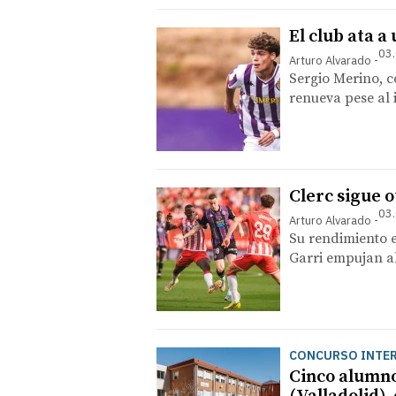
El club ata a
03.
Arturo Alvarado
Sergio Merino, c
renueva pese al 
Clerc sigue 
03.
Arturo Alvarado
Su rendimiento e
Garri empujan al
CONCURSO INTE
Cinco alumno