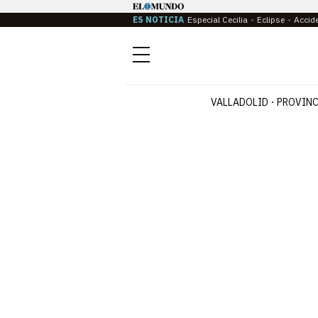
ES NOTICIA
Especial Cecilia
Eclipse
Accid
Menú
VALLADOLID
PROVINC