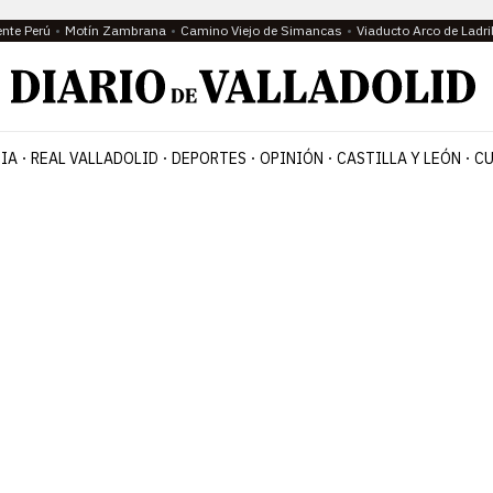
ente Perú
Motín Zambrana
Camino Viejo de Simancas
Viaducto Arco de Ladri
IA
REAL VALLADOLID
DEPORTES
OPINIÓN
CASTILLA Y LEÓN
CU