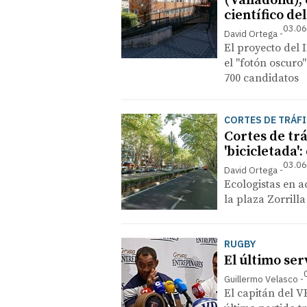
(Valladolid),
científico d
03.06
David Ortega
El proyecto del
el "fotón oscuro
700 candidatos
CORTES DE TRÁF
Cortes de trá
'bicicletada'
03.06
David Ortega
Ecologistas en 
la plaza Zorrilla
RUGBY
El último ser
Guillermo Velasco
El capitán del 