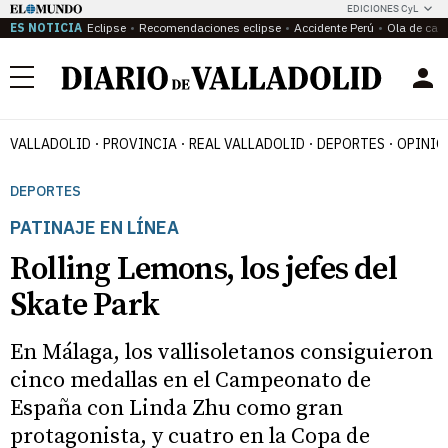
EDICIONES CyL
ES NOTICIA
Eclipse
Recomendaciones eclipse
Accidente Perú
Ola de calo
Menú
VALLADOLID
PROVINCIA
REAL VALLADOLID
DEPORTES
OPINIÓ
DEPORTES
PATINAJE EN LÍNEA
Rolling Lemons, los jefes del
Skate Park
En Málaga, los vallisoletanos consiguieron
cinco medallas en el Campeonato de
España con Linda Zhu como gran
protagonista, y cuatro en la Copa de