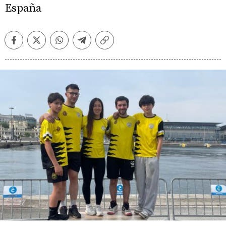
España
Facebook
Twitter
Whatsapp
Telegram
Copiar
enlace