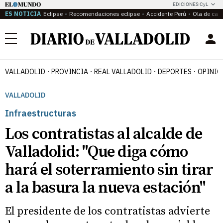
EDICIONES CyL
ES NOTICIA
Eclipse
Recomendaciones eclipse
Accidente Perú
Ola de calo
Menú
VALLADOLID
PROVINCIA
REAL VALLADOLID
DEPORTES
OPINIÓ
VALLADOLID
Infraestructuras
Los contratistas al alcalde de
Valladolid: "Que diga cómo
hará el soterramiento sin tirar
a la basura la nueva estación"
El presidente de los contratistas advierte