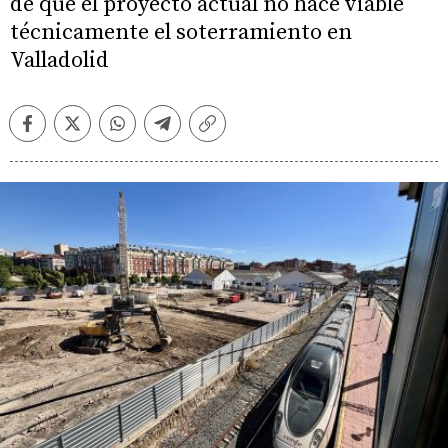
de que el proyecto actual no hace viable
técnicamente el soterramiento en
Valladolid
Facebook
Twitter
Whatsapp
Telegram
Copiar
enlace