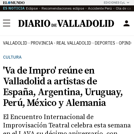
EDICIONES CyL
ES NOTICIA
Eclipse
Recomendaciones eclipse
Accidente Perú
Ola de calo
Menú
VALLADOLID
PROVINCIA
REAL VALLADOLID
DEPORTES
OPINIÓ
CULTURA
'Va de Impro' reúne en
Valladolid a artistas de
España, Argentina, Uruguay,
Perú, México y Alemania
El Encuentro Internacional de
Improvisación Teatral celebra esta semana
en el LAVA su décimo aniversario, con