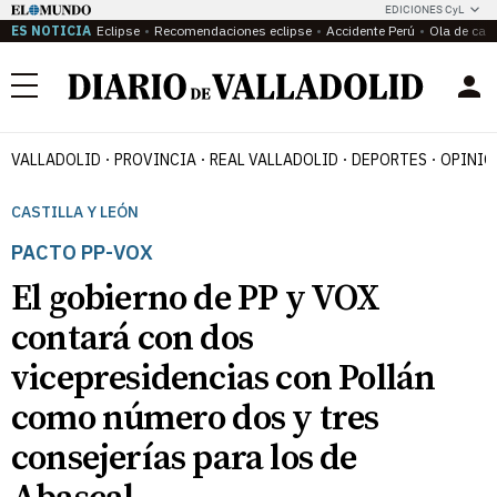
EDICIONES CyL
ES NOTICIA
Eclipse
Recomendaciones eclipse
Accidente Perú
Ola de calo
Menú
VALLADOLID
PROVINCIA
REAL VALLADOLID
DEPORTES
OPINIÓ
CASTILLA Y LEÓN
PACTO PP-VOX
El gobierno de PP y VOX
contará con dos
vicepresidencias con Pollán
como número dos y tres
consejerías para los de