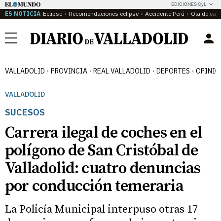
EDICIONES CyL
ES NOTICIA
Eclipse
Recomendaciones eclipse
Accidente Perú
Ola de calo
Menú
VALLADOLID
PROVINCIA
REAL VALLADOLID
DEPORTES
OPINIÓ
VALLADOLID
SUCESOS
Carrera ilegal de coches en el
polígono de San Cristóbal de
Valladolid: cuatro denuncias
por conducción temeraria
La Policía Municipal interpuso otras 17