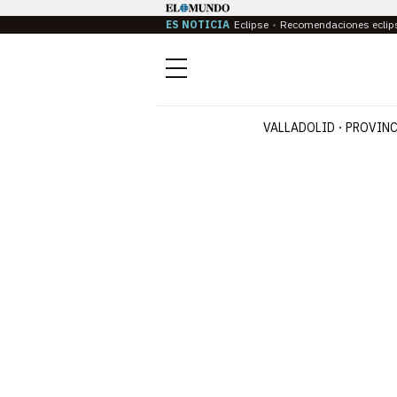
ES NOTICIA
Eclipse
Recomendaciones eclip
Menú
VALLADOLID
PROVINC