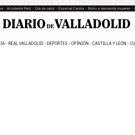
se
Accidente Perú
Ola de calor
Especial Cecilia
Búho a demanda mujeres
IA
REAL VALLADOLID
DEPORTES
OPINIÓN
CASTILLA Y LEÓN
CU