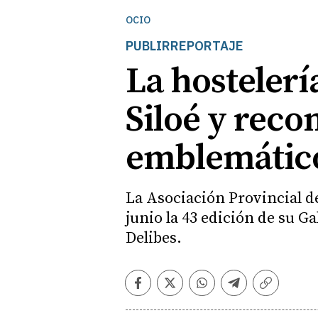
OCIO
PUBLIRREPORTAJE
La hostelerí
Siloé y reco
emblemátic
La Asociación Provincial d
junio la 43 edición de su G
Delibes.
Facebook
Twitter
Whatsapp
Telegram
Copiar
enlace