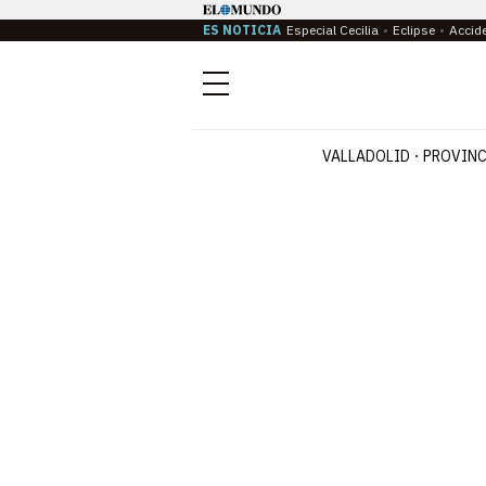
ES NOTICIA
Especial Cecilia
Eclipse
Accid
Menú
VALLADOLID
PROVINC