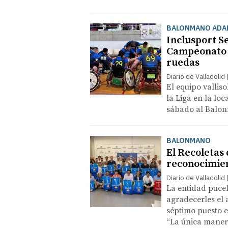
BALONMANO ADA
Inclusport Se
Campeonato d
ruedas
Diario de Valladolid
El equipo valliso
la Liga en la loc
sábado al Balo
BALONMANO
El Recoletas
reconocimien
Diario de Valladolid
La entidad puce
agradecerles el 
séptimo puesto e
“La única manera