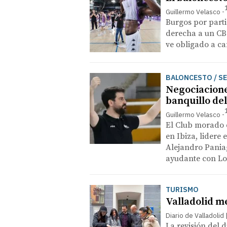
Guillermo Velasco
Burgos por part
derecha a un CB
ve obligado a c
BALONCESTO / S
Negociacione
banquillo del
Guillermo Velasco
El Club morado qu
en Ibiza, lidere
Alejandro Pania
ayudante con Lo
TURISMO
Valladolid m
Diario de Valladolid
La revisión del d