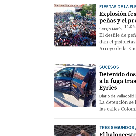
FIESTAS DE LA FL
Explosión fes
peñas y el p
11.06.
Sergio Marín
El desfile de pe
dan el pistoletaz
Arroyo de la E
SUCESOS
Detenido dos
a la fuga tra
Eyries
Diario de Valladolid
La detención se 
las calles Colom
TRES SEGUNDOS 
El baloncesto