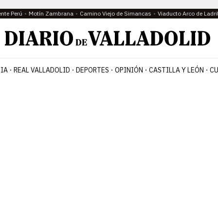
ente Perú
Motín Zambrana
Camino Viejo de Simancas
Viaducto Arco de Ladri
IA
REAL VALLADOLID
DEPORTES
OPINIÓN
CASTILLA Y LEÓN
CU