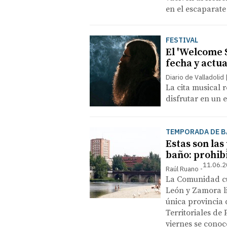
en el escaparate
FESTIVAL
El 'Welcome 
fecha y actu
Diario de Valladolid
La cita musical
disfrutar en un 
TEMPORADA DE B
Estas son las
baño: prohib
11.06.2
Raúl Ruano
La Comunidad cu
León y Zamora li
única provincia
Territoriales de 
viernes se conoc