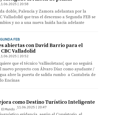
11.06.2025 | 20:58
ida doble, Palencia y Zamora adelantan por la
C Valladolid que tras el descenso a Segunda FEB se
ambios y no a una nueva huida hacia adelante
EGUNDA FEB
s abiertas con David Barrio para el
 CBC Valladolid
11.06.2025 | 20:52
iere que el técnico 'vallisoletano', que no seguirá
 el nuevo proyecto con Álvaro Díaz como ayudante /
gua abre la puerta de salida rumbo a Cantabria de
lo Encinas
ejora como Destino Turístico Inteligente
11.06.2025 | 20:47
 | El Mundo
iagnóstico evidencia, según el Consistorio, el