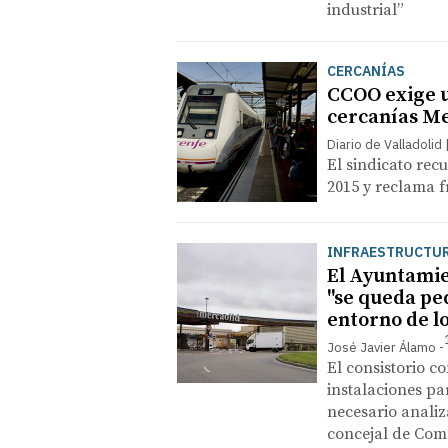
industrial”
CERCANÍAS
CCOO exige u
cercanías Me
Diario de Valladolid
El sindicato rec
2015 y reclama 
INFRAESTRUCTUR
El Ayuntamie
"se queda peq
entorno de l
José Javier Álamo
El consistorio c
instalaciones pa
necesario analiz
concejal de Com