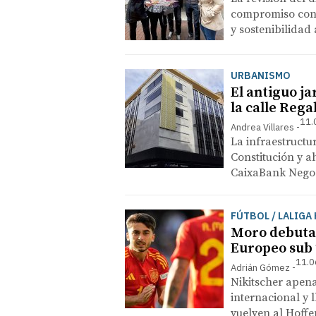
compromiso con l
y sostenibilidad
URBANISMO
El antiguo ja
la calle Rega
11.
Andrea Villares
La infraestructur
Constitución y a
CaixaBank Nego
FÚTBOL / LALIG
Moro debuta 
Europeo sub 
11.0
Adrián Gómez
Nikitscher apena
internacional y 
vuelven al Hoffe