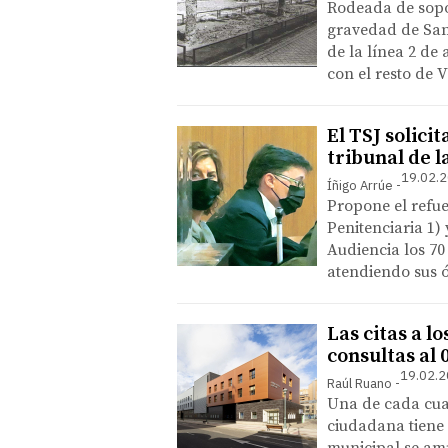
Rodeada de sopor
gravedad de San
de la línea 2 de
con el resto de 
El TSJ solici
tribunal de 
19.02.2
Íñigo Arrúe
Propone el refue
Penitenciaria 1) 
Audiencia los 70
atendiendo sus 
Las citas a l
consultas al 
19.02.2
Raúl Ruano
Una de cada cuat
ciudadana tiene q