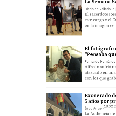
La Semana Sa
Diario de Valladolid
El sacerdote Jo
este cargo y el C
en la imagen cen
El fotógrafo 
"Pensaba que
Fernando Hernández 
Alfredo sufrió u
atascado en una 
con los que grab
Exonerado de 
5 años por p
18.02.2
Íñigo Arrúe
La Audiencia de