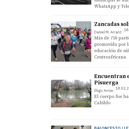
municipal se amp
WhatsApp y Tel
Zancadas sol
18
Daniel M. Arranz
Más de 750 part
promovida por l
educación de ni
Centroafricana
Encuentran e
Pisuerga
18.02.2
Íñigo Arrúe
El cuerpo fue ha
Cabildo
BALONCESTO / LF