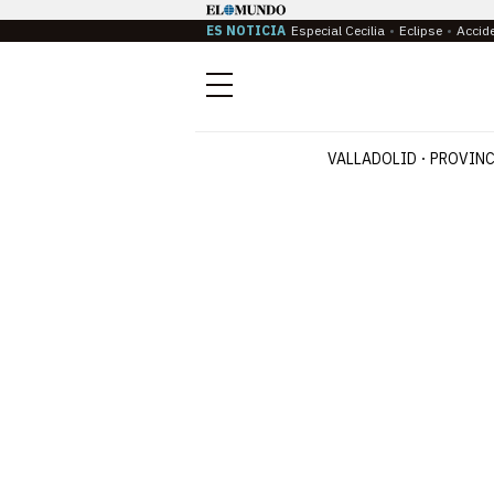
ES NOTICIA
Especial Cecilia
Eclipse
Accid
Menú
VALLADOLID
PROVINC