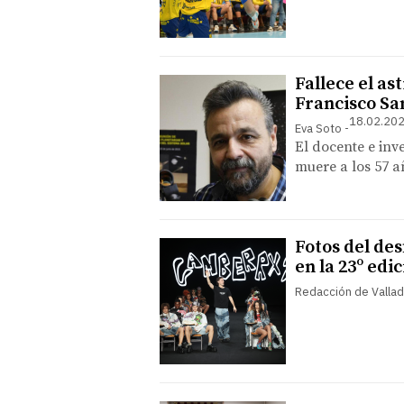
Fallece el as
Francisco S
18.02.202
Eva Soto
El docente e inv
muere a los 57 
Fotos del des
en la 23º ed
Redacción de Vallad