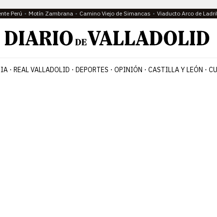
ente Perú
Motín Zambrana
Camino Viejo de Simancas
Viaducto Arco de Ladri
IA
REAL VALLADOLID
DEPORTES
OPINIÓN
CASTILLA Y LEÓN
CU