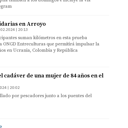
lía también a los domingos e incluye la vía
egram
idarias en Arroyo
.02.2024 | 20:13
icipantes suman kilómetros en esta prueba
a ONGD Entreculturas que permitirá impulsar la
ños en Ucrania, Colombia y República
l cadáver de una mujer de 84 años en el
024 | 20:02
llado por pescadores junto a los puentes del
2