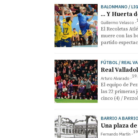
BALONMANO / LI
... Y Huerta 
Guillermo Velasco
El Recoletas Atlé
muere con las bo
partido espectac
FÚTBOL / REAL V
Real Valladol
19.
Arturo Alvarado
El equipo de Pez
las 22 primeras j
cinco (4) / Pezz
BARRIO A BARRIO
Una plaza de
19
Fernando Martín