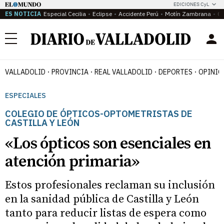
EDICIONES CyL
ES NOTICIA
Especial Cecilia
Eclipse
Accidente Perú
Motín Zambrana
Ca
Menú
VALLADOLID
PROVINCIA
REAL VALLADOLID
DEPORTES
OPINIÓ
ESPECIALES
COLEGIO DE ÓPTICOS-OPTOMETRISTAS DE
CASTILLA Y LEÓN
«Los ópticos son esenciales en
atención primaria»
Estos profesionales reclaman su inclusión
en la sanidad pública de Castilla y León
tanto para reducir listas de espera como