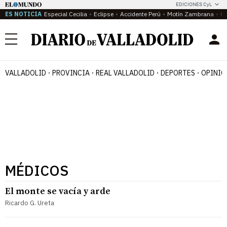
EDICIONES CyL
ES NOTICIA
Especial Cecilia
Eclipse
Accidente Perú
Motín Zambrana
Ca
Menú
VALLADOLID
PROVINCIA
REAL VALLADOLID
DEPORTES
OPINIÓ
MÉDICOS
El monte se vacía y arde
Ricardo G. Ureta