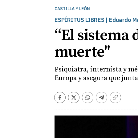
CASTILLA Y LEÓN
ESPÍRITUS LIBRES | Eduardo Ma
“El sistema 
muerte"
Psiquiatra, internista y mé
Europa y asegura que junt
Facebook
Twitter
Whatsapp
Telegram
Copiar
enlace