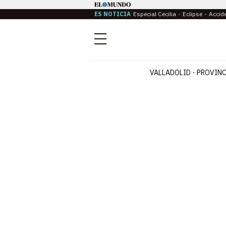
ES NOTICIA
Especial Cecilia
Eclipse
Accid
Menú
VALLADOLID
PROVINC