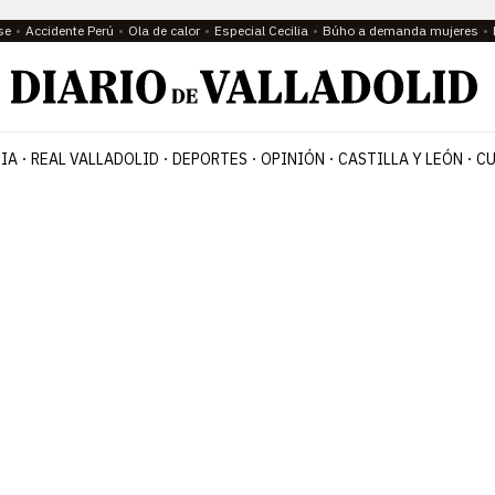
se
Accidente Perú
Ola de calor
Especial Cecilia
Búho a demanda mujeres
IA
REAL VALLADOLID
DEPORTES
OPINIÓN
CASTILLA Y LEÓN
CU