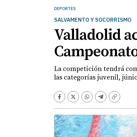
DEPORTES
SALVAMENTO Y SOCORRISMO
Valladolid a
Campeonato 
La competición tendrá como
las categorías juvenil, júni
Facebook
Twitter
Whatsapp
Telegram
Copiar
enlace