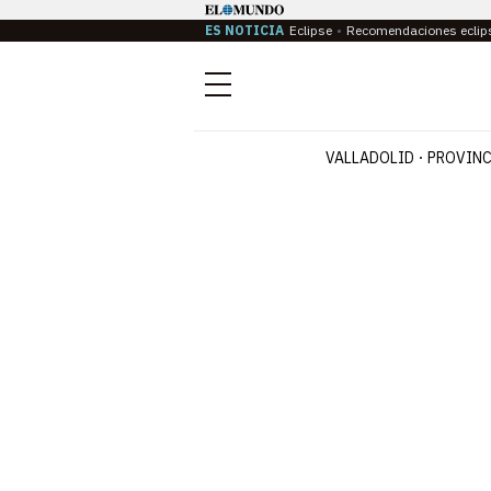
ES NOTICIA
Eclipse
Recomendaciones eclip
Menú
VALLADOLID
PROVINC