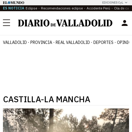
EDICIONES CyL
ES NOTICIA
Eclipse
Recomendaciones eclipse
Accidente Perú
Ola de calo
Menú
VALLADOLID
PROVINCIA
REAL VALLADOLID
DEPORTES
OPINIÓ
CASTILLA-LA MANCHA