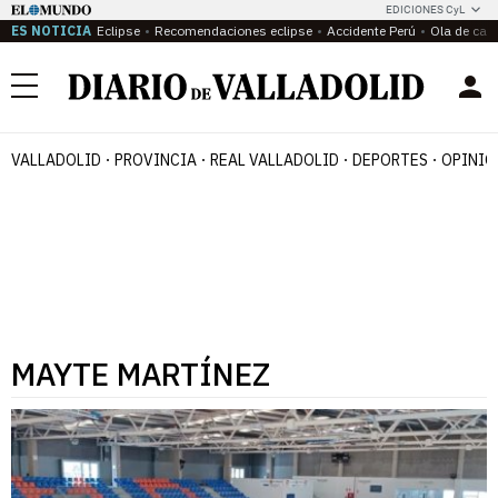
EDICIONES CyL
ES NOTICIA
Eclipse
Recomendaciones eclipse
Accidente Perú
Ola de calo
Menú
VALLADOLID
PROVINCIA
REAL VALLADOLID
DEPORTES
OPINIÓ
MAYTE MARTÍNEZ