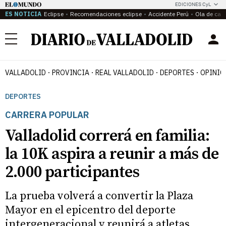
EDICIONES CyL
ES NOTICIA
Eclipse
Recomendaciones eclipse
Accidente Perú
Ola de calo
Menú
VALLADOLID
PROVINCIA
REAL VALLADOLID
DEPORTES
OPINIÓ
DEPORTES
CARRERA POPULAR
Valladolid correrá en familia:
la 10K aspira a reunir a más de
2.000 participantes
La prueba volverá a convertir la Plaza
Mayor en el epicentro del deporte
intergeneracional y reunirá a atletas