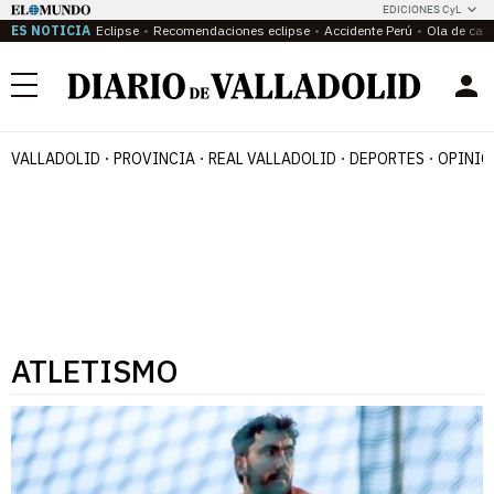
EDICIONES CyL
ES NOTICIA
Eclipse
Recomendaciones eclipse
Accidente Perú
Ola de calo
Menú
VALLADOLID
PROVINCIA
REAL VALLADOLID
DEPORTES
OPINIÓ
ATLETISMO