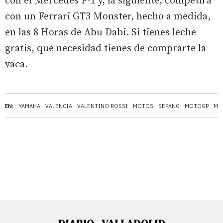
con el Mercedes F-1 y, la siguiente, competirá
con un Ferrari GT3 Monster, hecho a medida,
en las 8 Horas de Abu Dabi. Si tienes leche
gratis, que necesidad tienes de comprarte la
vaca.
EN:
YAMAHA
VALENCIA
VALENTINO ROSSI
MOTOS
SEPANG
MOTOGP
MO