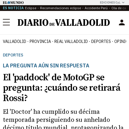
EDICIONES CyL
ES NOTICIA
Eclipse
Recomendaciones eclipse
Accidente Perú
Ola de calo
Menú
VALLADOLID
PROVINCIA
REAL VALLADOLID
DEPORTES
OPINIÓ
DEPORTES
LA PREGUNTA AÚN SIN RESPUESTA
El 'paddock' de MotoGP se
pregunta: ¿cuándo se retirará
Rossi?
El 'Doctor' ha cumplido su décima
temporada persiguiendo su anhelado
décimo título mundial, protagonizando la