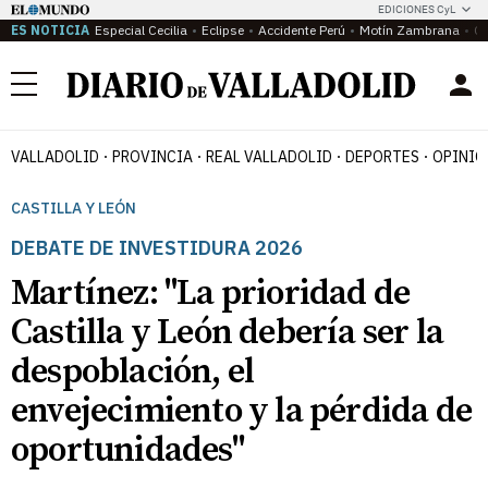
EDICIONES CyL
ES NOTICIA
Especial Cecilia
Eclipse
Accidente Perú
Motín Zambrana
Ca
Menú
VALLADOLID
PROVINCIA
REAL VALLADOLID
DEPORTES
OPINIÓ
CASTILLA Y LEÓN
DEBATE DE INVESTIDURA 2026
Martínez: "La prioridad de
Castilla y León debería ser la
despoblación, el
envejecimiento y la pérdida de
oportunidades"