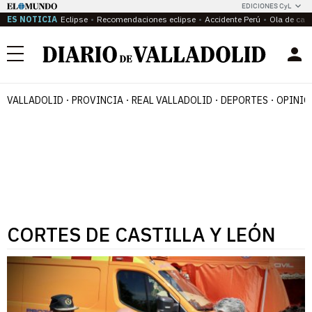
EDICIONES CyL
ES NOTICIA
Eclipse
Recomendaciones eclipse
Accidente Perú
Ola de calo
Menú
VALLADOLID
PROVINCIA
REAL VALLADOLID
DEPORTES
OPINIÓ
CORTES DE CASTILLA Y LEÓN