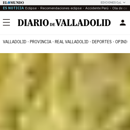
EDICIONES CyL
ES NOTICIA
Eclipse
Recomendaciones eclipse
Accidente Perú
Ola de calo
Menú
VALLADOLID
PROVINCIA
REAL VALLADOLID
DEPORTES
OPINIÓ