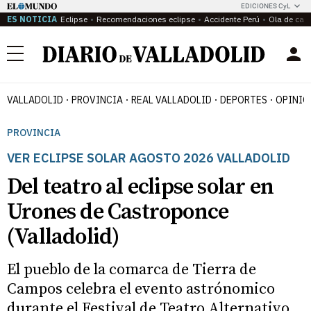
EDICIONES CyL
ES NOTICIA
Eclipse
Recomendaciones eclipse
Accidente Perú
Ola de calo
Menú
VALLADOLID
PROVINCIA
REAL VALLADOLID
DEPORTES
OPINIÓ
PROVINCIA
VER ECLIPSE SOLAR AGOSTO 2026 VALLADOLID
Del teatro al eclipse solar en
Urones de Castroponce
(Valladolid)
El pueblo de la comarca de Tierra de
Campos celebra el evento astrónomico
durante el Festival de Teatro Alternativo