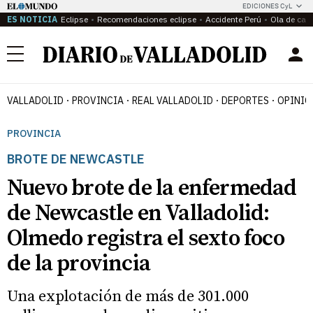
EDICIONES CyL
ES NOTICIA
Eclipse
Recomendaciones eclipse
Accidente Perú
Ola de calo
Menú
VALLADOLID
PROVINCIA
REAL VALLADOLID
DEPORTES
OPINIÓ
PROVINCIA
BROTE DE NEWCASTLE
Nuevo brote de la enfermedad
de Newcastle en Valladolid:
Olmedo registra el sexto foco
de la provincia
Una explotación de más de 301.000