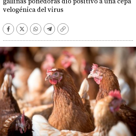
gallinas ponedoras dio positivo a una cepa
velogénica del virus
Facebook
Twitter
Whatsapp
Telegram
Copiar
enlace