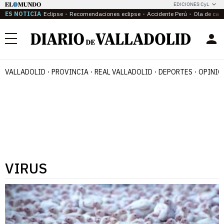
EDICIONES CyL
ES NOTICIA
Eclipse
Recomendaciones eclipse
Accidente Perú
Ola de calo
Menú
VALLADOLID
PROVINCIA
REAL VALLADOLID
DEPORTES
OPINIÓ
VIRUS