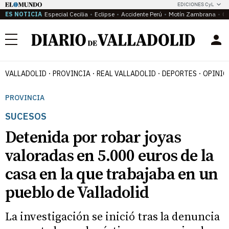
EDICIONES CyL
ES NOTICIA
Especial Cecilia
Eclipse
Accidente Perú
Motín Zambrana
Ca
Menú
VALLADOLID
PROVINCIA
REAL VALLADOLID
DEPORTES
OPINIÓ
PROVINCIA
SUCESOS
Detenida por robar joyas
valoradas en 5.000 euros de la
casa en la que trabajaba en un
pueblo de Valladolid
La investigación se inició tras la denuncia