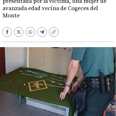
presentada por la víctima, una mujer de
avanzada edad vecina de Cogeces del
Monte
Facebook
Twitter
Whatsapp
Telegram
Copiar
enlace