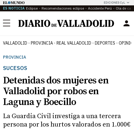
EDICIONES CyL
ES NOTICIA
Eclipse
Recomendaciones eclipse
Accidente Perú
Ola de calo
Menú
VALLADOLID
PROVINCIA
REAL VALLADOLID
DEPORTES
OPINIÓ
PROVINCIA
SUCESOS
Detenidas dos mujeres en
Valladolid por robos en
Laguna y Boecillo
La Guardia Civil investiga a una tercera
persona por los hurtos valorados en 1.000€