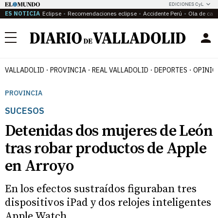
EDICIONES CyL
ES NOTICIA
Eclipse
Recomendaciones eclipse
Accidente Perú
Ola de calo
Menú
VALLADOLID
PROVINCIA
REAL VALLADOLID
DEPORTES
OPINIÓ
PROVINCIA
SUCESOS
Detenidas dos mujeres de León
tras robar productos de Apple
en Arroyo
En los efectos sustraídos figuraban tres
dispositivos iPad y dos relojes inteligentes
Apple Watch