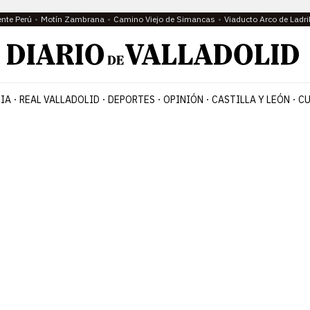
ente Perú
Motín Zambrana
Camino Viejo de Simancas
Viaducto Arco de Ladri
IA
REAL VALLADOLID
DEPORTES
OPINIÓN
CASTILLA Y LEÓN
CU