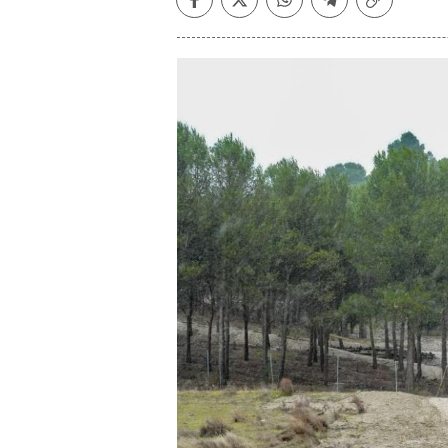
Facebook
Twitter
Whatsapp
Telegram
Copiar
enlace