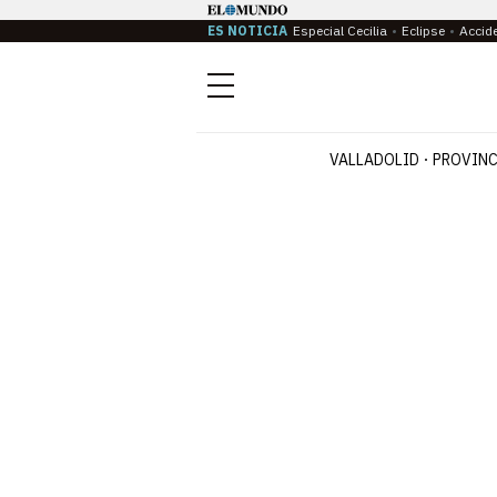
ES NOTICIA
Especial Cecilia
Eclipse
Accid
Menú
VALLADOLID
PROVINC