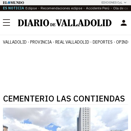
EDICIONES CyL
ES NOTICIA
Eclipse
Recomendaciones eclipse
Accidente Perú
Ola de calo
Menú
VALLADOLID
PROVINCIA
REAL VALLADOLID
DEPORTES
OPINIÓ
CEMENTERIO LAS CONTIENDAS