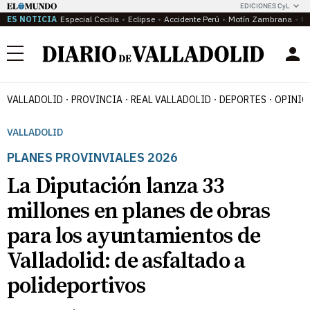
EDICIONES CyL
ES NOTICIA
Especial Cecilia
Eclipse
Accidente Perú
Motín Zambrana
Ca
Menú
VALLADOLID
PROVINCIA
REAL VALLADOLID
DEPORTES
OPINIÓ
VALLADOLID
PLANES PROVINVIALES 2026
La Diputación lanza 33
millones en planes de obras
para los ayuntamientos de
Valladolid: de asfaltado a
polideportivos