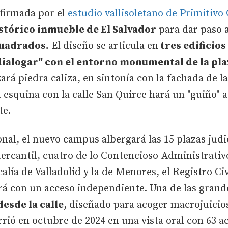
 firmada por el
estudio vallisoletano de Primitivo
stórico inmueble de El Salvador
para dar paso a
cuadrados.
El diseño se articula en
tres edificio
ialogar" con el entorno monumental de la pla
ará piedra caliza, en sintonía con la fachada de la
esquina con la calle San Quirce hará un "guiño" a 
te.
nal, el nuevo campus albergará las 15 plazas judic
 Mercantil, cuatro de lo Contencioso-Administrativ
alía de Valladolid y la de Menores, el Registro Civ
rá con un acceso independiente. Una de las grand
esde la calle
, diseñado para acoger macrojuicios 
rrió en octubre de 2024 en una vista oral con 63 a