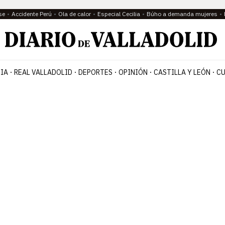
se
Accidente Perú
Ola de calor
Especial Cecilia
Búho a demanda mujeres
IA
REAL VALLADOLID
DEPORTES
OPINIÓN
CASTILLA Y LEÓN
CU