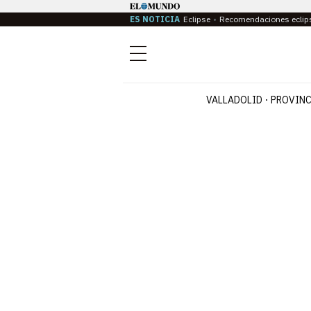
ES NOTICIA
Eclipse
Recomendaciones eclip
Menú
VALLADOLID
PROVINC