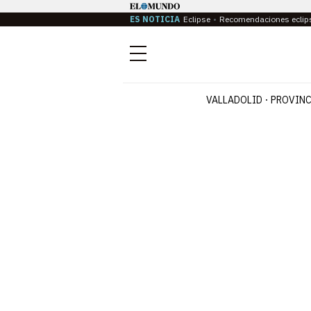
ES NOTICIA
Eclipse
Recomendaciones eclip
Menú
VALLADOLID
PROVINC