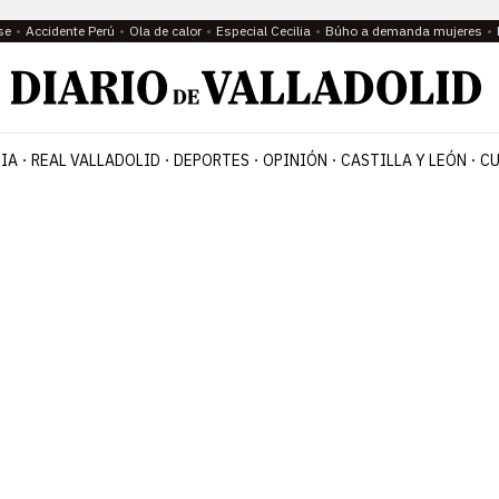
se
Accidente Perú
Ola de calor
Especial Cecilia
Búho a demanda mujeres
IA
REAL VALLADOLID
DEPORTES
OPINIÓN
CASTILLA Y LEÓN
CU