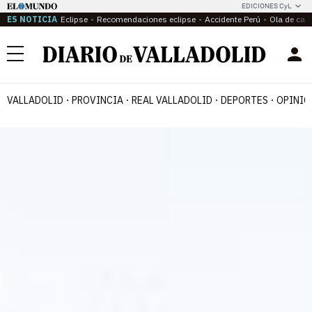
EDICIONES CyL
ES NOTICIA
Eclipse
Recomendaciones eclipse
Accidente Perú
Ola de calo
Menú
VALLADOLID
PROVINCIA
REAL VALLADOLID
DEPORTES
OPINIÓ