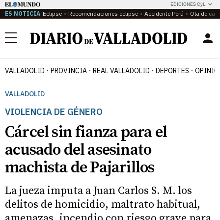
EDICIONES CyL
ES NOTICIA
Eclipse
Recomendaciones eclipse
Accidente Perú
Ola de calo
Menú
VALLADOLID
PROVINCIA
REAL VALLADOLID
DEPORTES
OPINIÓ
VALLADOLID
VIOLENCIA DE GÉNERO
Cárcel sin fianza para el
acusado del asesinato
machista de Pajarillos
La jueza imputa a Juan Carlos S. M. los
delitos de homicidio, maltrato habitual,
amenazas, incendio con riesgo grave para