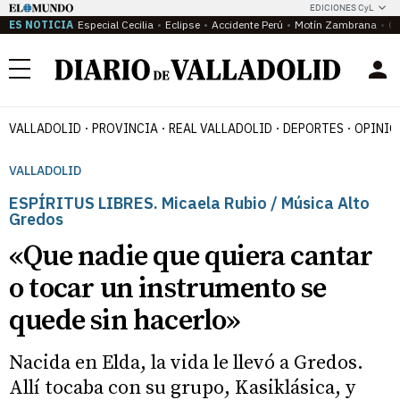
EDICIONES CyL
ES NOTICIA
Especial Cecilia
Eclipse
Accidente Perú
Motín Zambrana
Ca
Menú
VALLADOLID
PROVINCIA
REAL VALLADOLID
DEPORTES
OPINIÓ
VALLADOLID
ESPÍRITUS LIBRES. Micaela Rubio / Música Alto
Gredos
«Que nadie que quiera cantar
o tocar un instrumento se
quede sin hacerlo»
Nacida en Elda, la vida le llevó a Gredos.
Allí tocaba con su grupo, Kasiklásica, y