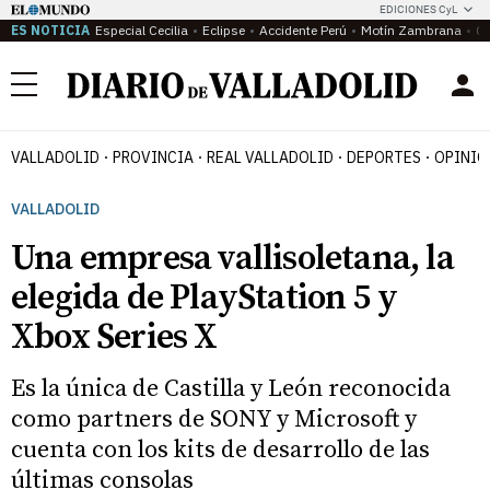
EDICIONES CyL
ES NOTICIA
Especial Cecilia
Eclipse
Accidente Perú
Motín Zambrana
Ca
Menú
VALLADOLID
PROVINCIA
REAL VALLADOLID
DEPORTES
OPINIÓ
VALLADOLID
Una empresa vallisoletana, la
elegida de PlayStation 5 y
Xbox Series X
Es la única de Castilla y León reconocida
como partners de SONY y Microsoft y
cuenta con los kits de desarrollo de las
últimas consolas