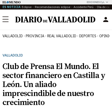
EDICIONES CyL
ES NOTICIA
Eclipse
Recomendaciones eclipse
Accidente Perú
Ola de calo
Menú
VALLADOLID
PROVINCIA
REAL VALLADOLID
DEPORTES
OPINIÓ
VALLADOLID
Club de Prensa El Mundo. El
sector financiero en Castilla y
León. Un aliado
imprescindible de nuestro
crecimiento